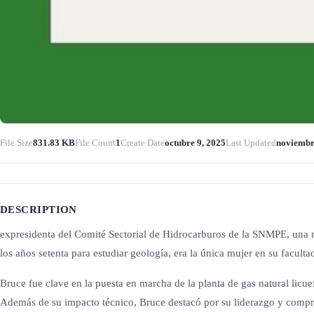
File Size
831.83 KB
File Count
1
Create Date
octubre 9, 2025
Last Updated
noviembr
DESCRIPTION
expresidenta del Comité Sectorial de Hidrocarburos de la SNMPE, una m
los años setenta para estudiar geología, era la única mujer en su facult
Bruce fue clave en la puesta en marcha de la planta de gas natural li
Además de su impacto técnico, Bruce destacó por su liderazgo y comprom