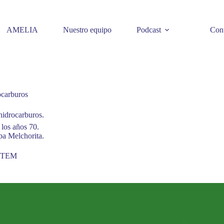
AMELIA
Nuestro equipo
Podcast
Cont
ocarburos
hidrocarburos.
 los años 70.
pa Melchorita.
 STEM