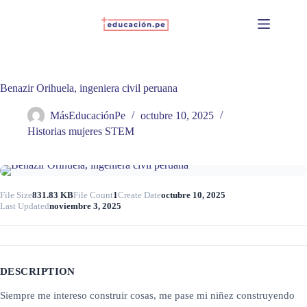
Skip
to
content
Benazir Orihuela, ingeniera civil peruana
MásEducaciónPe
octubre 10, 2025
Historias mujeres STEM
File Size
831.83 KB
File Count
1
Create Date
octubre 10, 2025
Last Updated
noviembre 3, 2025
DESCRIPTION
Siempre me intereso construir cosas, me pase mi niñez construyendo