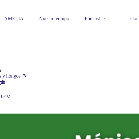
AMELIA
Nuestro equipo
Podcast
Cont
a
as y hongos 🦠
 🎓
 STEM