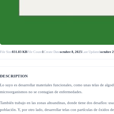
File Size
831.83 KB
File Count
1
Create Date
octubre 8, 2025
Last Updated
octubre 2
DESCRIPTION
Lo suyo es desarrollar materiales funcionales, como unas telas de algod
microorganismos no se contagian de enfermedades.
También trabajo en las zonas altoandinas, donde tiene dos desafíos: usa
población. Y, por otro lado, desarrollar telas con partículas de óxidos d