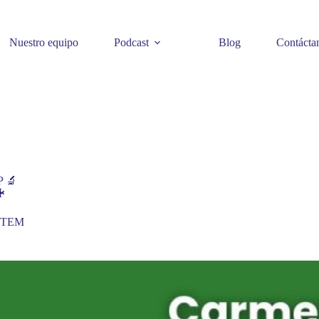
Nuestro equipo
Podcast
Blog
Contácta
P 🔬
🐠
 STEM