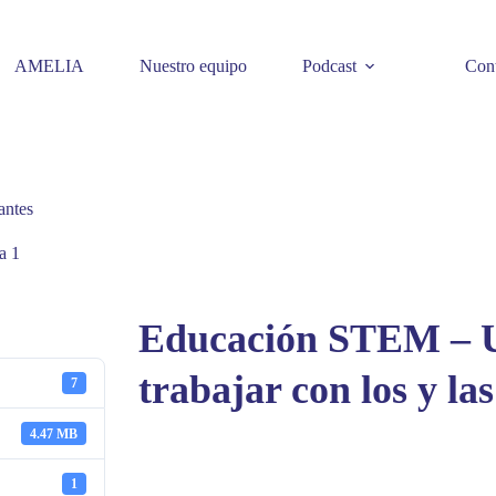
AMELIA
Nuestro equipo
Podcast
Cont
antes
a 1
Educación STEM – Un
trabajar con los y la
7
4.47 MB
1