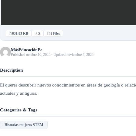
831.83 KB
5
1 Files
MásEducaciónPe
Published octubre 10, 2025 · Updated noviembre 4, 2025
Description
El querer descubrir nuevos conocimientos en áreas de geología o relaci
actuales y antiguos.
Categories & Tags
Historias mujeres STEM