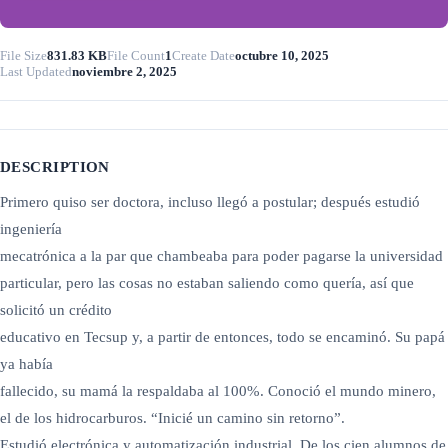
File Size
831.83 KB
File Count
1
Create Date
octubre 10, 2025
Last Updated
noviembre 2, 2025
DESCRIPTION
Primero quiso ser doctora, incluso llegó a postular; después estudió
ingeniería
mecatrónica a la par que chambeaba para poder pagarse la universidad
particular, pero las cosas no estaban saliendo como quería, así que
solicitó un crédito
educativo en Tecsup y, a partir de entonces, todo se encaminó. Su papá
ya había
fallecido, su mamá la respaldaba al 100%. Conoció el mundo minero,
el de los hidrocarburos. “Inicié un camino sin retorno”.
Estudió electrónica y automatización industrial. De los cien alumnos de