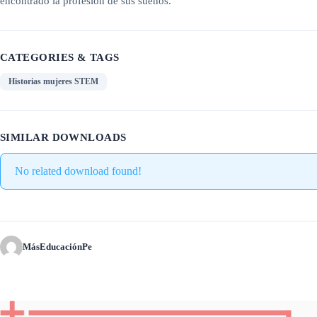
encontrado la profesión de sus sueños.
CATEGORIES & TAGS
Historias mujeres STEM
SIMILAR DOWNLOADS
No related download found!
MásEducaciónPe