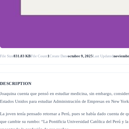
File Size
831.83 KB
File Count
1
Create Date
octubre 9, 2025
Last Updated
noviembr
DESCRIPTION
Joaquina cuenta que pensó en estudiar medicina, sin embargo, consideraba
Estados Unidos para estudiar Administración de Empresas en New York Un
La joven tenía pensado retornar a Perú, pues se había dado cuenta de qu
que cambie su rumbo: “La Pontificia Universidad Católica del Perú y l