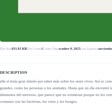
File Size
831.83 KB
File Count
1
Create Date
octubre 9, 2025
Last Updated
noviembr
DESCRIPTION
ella sí tenía gran interés por saber más sobre los seres vivos. Así es 
grandes, como las personas o los animales. Hasta que un día encontró la
diminutos del universo, que parece que no existieran porque no los vemo
comunes son las bacterias, los virus y los hongos.