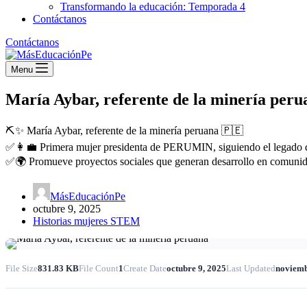
Transformando la educación: Temporada 4
Contáctanos
Contáctanos
Menu
María Aybar, referente de la minería peru
⛏️✨ María Aybar, referente de la minería peruana 🇵🇪
✅👩‍💼 Primera mujer presidenta de PERUMIN, siguiendo el legado 
✅🌍 Promueve proyectos sociales que generan desarrollo en comunid
MásEducaciónPe
octubre 9, 2025
Historias mujeres STEM
File Size
831.83 KB
File Count
1
Create Date
octubre 9, 2025
Last Updated
noviemb