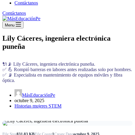
Contáctanos
Contáctanos
Menu
Lily Cáceres, ingeniera electrónica
puneña
🔌📡 Lily Cáceres, ingeniera electrónica puneña.
✅ 💪 Rompió barreras en labores antes realizadas solo por hombres.
✅ 📡 Especialista en mantenimiento de equipos móviles y fibra
óptica.
MásEducaciónPe
octubre 9, 2025
Historias mujeres STEM
File Size
831.83 KB
File Count
1
Create Date
octubre 9, 2025