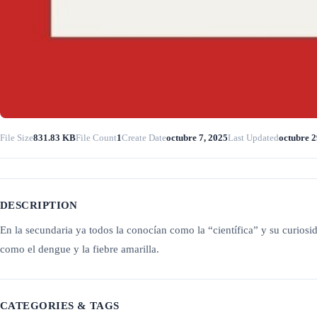
File Size
831.83 KB
File Count
1
Create Date
octubre 7, 2025
Last Updated
octubre 2
DESCRIPTION
En la secundaria ya todos la conocían como la “científica” y su curios
como el dengue y la fiebre amarilla.
CATEGORIES & TAGS