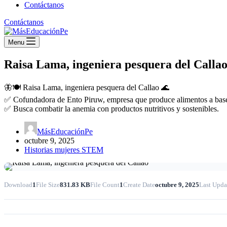
Contáctanos
Contáctanos
Menu
Raisa Lama, ingeniera pesquera del Calla
🦋🍽️ Raisa Lama, ingeniera pesquera del Callao 🌊
✅ Cofundadora de Ento Piruw, empresa que produce alimentos a base
✅ Busca combatir la anemia con productos nutritivos y sostenibles.
MásEducaciónPe
octubre 9, 2025
Historias mujeres STEM
Download
1
File Size
831.83 KB
File Count
1
Create Date
octubre 9, 2025
Last Upda