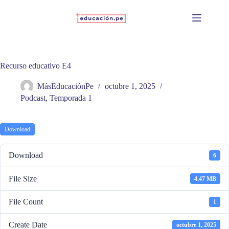
Skip
to
content
Recurso educativo E4
MásEducaciónPe
octubre 1, 2025
Podcast
,
Temporada 1
Download
Download
6
File Size
4.47 MB
File Count
1
Create Date
octubre 1, 2025