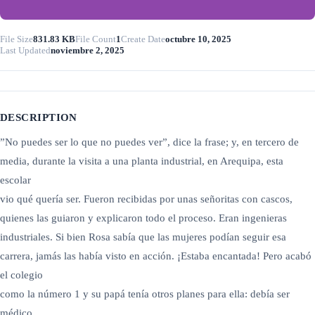
File Size
831.83 KB
File Count
1
Create Date
octubre 10, 2025
Last Updated
noviembre 2, 2025
DESCRIPTION
”No puedes ser lo que no puedes ver”, dice la frase; y, en tercero de
media, durante la visita a una planta industrial, en Arequipa, esta
escolar
vio qué quería ser. Fueron recibidas por unas señoritas con cascos,
quienes las guiaron y explicaron todo el proceso. Eran ingenieras
industriales. Si bien Rosa sabía que las mujeres podían seguir esa
carrera, jamás las había visto en acción. ¡Estaba encantada! Pero acabó
el colegio
como la número 1 y su papá tenía otros planes para ella: debía ser
médico.