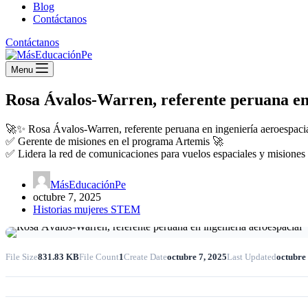
Blog
Contáctanos
Contáctanos
Menu
Rosa Ávalos-Warren, referente peruana en 
🚀✨ Rosa Ávalos-Warren, referente peruana en ingeniería aeroespaci
✅ Gerente de misiones en el programa Artemis 🚀
✅ Lidera la red de comunicaciones para vuelos espaciales y misiones 
MásEducaciónPe
octubre 7, 2025
Historias mujeres STEM
File Size
831.83 KB
File Count
1
Create Date
octubre 7, 2025
Last Updated
octubre