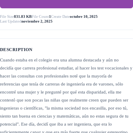
File Size
831.83 KB
File Count
1
Create Date
octubre 10, 2025
Last Updated
noviembre 2, 2025
DESCRIPTION
Cuando estaba en el colegio era una alumna destacada y aún no
decidía que carrera profesional estudiar, al hacer los test vocacionales y
hacer las consultas con profesionales noté que la mayoría de
referencias que tenía de carreras de ingeniería era de varones, sólo
encontré una mujer y le pregunté por qué esta disparidad, ella me
contestó que son pocas las niñas que realmente creen que pueden ser
ingenieras o científicas, "la misma sociedad nos encasilla, por eso tú,
siento tan buena en ciencias y matemáticas, aún no estas segura de tu
potencial". Ese día, decidí que iba a ser ingeniera, que era lo
suficientemente capaz y que era más fuerte que cualquier estereotipo.