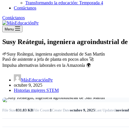
Transformando la educación: Temporada 4
Contáctanos
Contáctanos
Menu
Susy Reátegui, ingeniera agroindustrial d
🌱Susy Reátegui, ingeniera agroindustrial de San Martín
Pasó de asistente a jefa de planta en pocos años 🚀
Impulsa alternativas laborales en la Amazonía 🌍
MásEducaciónPe
octubre 9, 2025
Historias mujeres STEM
File Size
831.83 KB
File Count
1
Create Date
octubre 9, 2025
Last Updated
noviemb