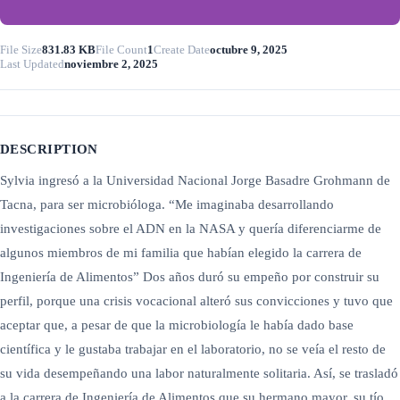
File Size
831.83 KB
File Count
1
Create Date
octubre 9, 2025
Last Updated
noviembre 2, 2025
DESCRIPTION
Sylvia ingresó a la Universidad Nacional Jorge Basadre Grohmann de
Tacna, para ser microbióloga. “Me imaginaba desarrollando
investigaciones sobre el ADN en la NASA y quería diferenciarme de
algunos miembros de mi familia que habían elegido la carrera de
Ingeniería de Alimentos” Dos años duró su empeño por construir su
perfil, porque una crisis vocacional alteró sus convicciones y tuvo que
aceptar que, a pesar de que la microbiología le había dado base
científica y le gustaba trabajar en el laboratorio, no se veía el resto de
su vida desempeñando una labor naturalmente solitaria. Así, se trasladó
a la carrera de Ingeniería de Alimentos que su hermano mayor, su tío