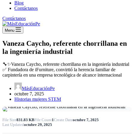
Blog
Contáctanos
Contáctanos
Menu
Vaneza Caycho, referente chorrillana en
la ingeniería industrial
🔧✨Vaneza Caycho, referente chorrillana en la ingeniería industrial
✅ Fundadora de iFurniture, convirtió la herencia familiar de
carpintería en una empresa tecnológica de alcance internacional
MásEducaciónPe
octubre 7, 2025
Historias mujeres STEM
File Size
831.83 KB
File Count
1
Create Date
octubre 7, 2025
Last Updated
octubre 29, 2025