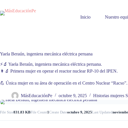
Skip
to
content
Inicio
Nuestro equ
Yaela Beraún, ingeniera mecánica eléctrica peruana
⚡🔬 Yaela Beraún, ingeniera mecánica eléctrica peruana.
👩‍🔬 Primera mujer en operar el reactor nuclear RP-10 del IPEN.
💪 Única mujer en su área de operación en el Centro Nuclear “Racso”.
MásEducaciónPe
octubre 9, 2025
Historias mujeres
File Size
831.83 KB
File Count
1
Create Date
octubre 9, 2025
Last Updated
noviembr