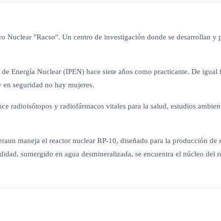
tro Nuclear "Racso". Un centro de investigación donde se desarrollan y 
al de Energía Nuclear (IPEN) hace siete años como practicante. De igual
 en seguridad no hay mujeres.
e radioisótopos y radiofármacos vitales para la salud, estudios ambienta
eraun maneja el reactor nuclear RP-10, diseñado para la producción de ra
idad, sumergido en agua desmineralizada, se encuentra el núcleo del rea