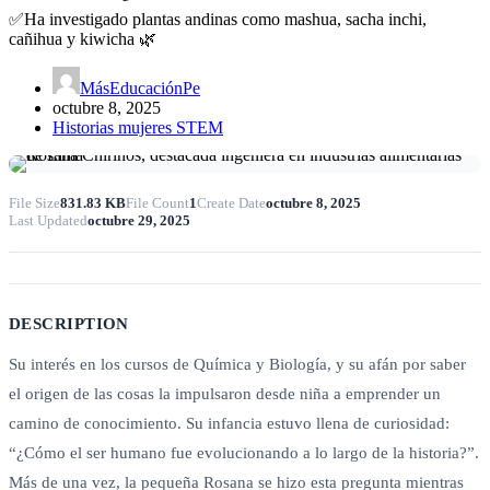
✅Ha investigado plantas andinas como mashua, sacha inchi,
cañihua y kiwicha 🌿
MásEducaciónPe
octubre 8, 2025
Historias mujeres STEM
File Size
831.83 KB
File Count
1
Create Date
octubre 8, 2025
Last Updated
octubre 29, 2025
DESCRIPTION
Su interés en los cursos de Química y Biología, y su afán por saber
el origen de las cosas la impulsaron desde niña a emprender un
camino de conocimiento. Su infancia estuvo llena de curiosidad:
“¿Cómo el ser humano fue evolucionando a lo largo de la historia?”.
Más de una vez, la pequeña Rosana se hizo esta pregunta mientras