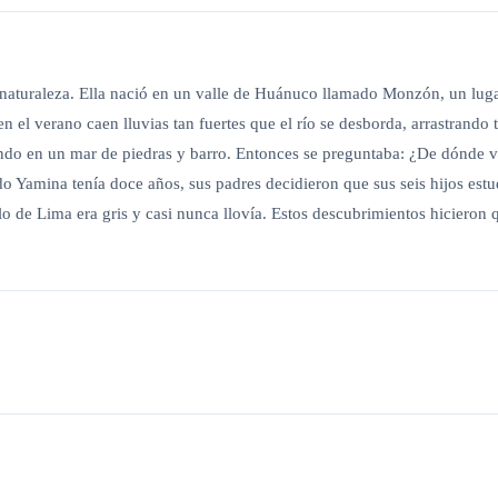
aturaleza. Ella nació en un valle de Huánuco llamado Monzón, un lugar
el verano caen lluvias tan fuertes que el río se desborda, arrastrando t
do en un mar de piedras y barro. Entonces se preguntaba: ¿De dónde vien
ndo Yamina tenía doce años, sus padres decidieron que sus seis hijos e
ielo de Lima era gris y casi nunca llovía. Estos descubrimientos hiciero