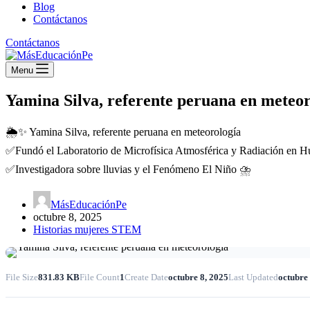
Blog
Contáctanos
Contáctanos
Menu
Yamina Silva, referente peruana en meteor
🌦️✨ Yamina Silva, referente peruana en meteorología
✅Fundó el Laboratorio de Microfísica Atmosférica y Radiación en 
✅Investigadora sobre lluvias y el Fenómeno El Niño ⛈️
MásEducaciónPe
octubre 8, 2025
Historias mujeres STEM
File Size
831.83 KB
File Count
1
Create Date
octubre 8, 2025
Last Updated
octubre