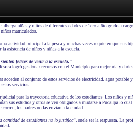
e alberga niñas y niños de diferentes edades de 1ero a 6to grado a carg
 niños matriculados.
o actividad principal a la pesca y muchas veces requieren que sus hijos
la asistencia de niños y niñas a la escuela.
enten felices de venir a la escuela.”
fesora logró gestionar recursos con el Municipio para mejorarla y darle
res acceden al conjunto de estos servicios de electricidad, agua pota
 estos servicios.
judicial para la trayectoria educativa de los estudiantes. Los niños y 
úan sus estudios y otros se ven obligados a mudarse a Pucallpa lo cual 
 corren, los padres no las envían a la ciudad.
la cantidad de estudiantes no lo justifica
”, suele ser la respuesta. La pr
nidad.