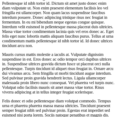
Pellentesque id nibh tortor id. Dictum sit amet justo donec enim
diam vulputate ut. Non enim praesent elementum facilisis leo vel
fringilla est ullamcorper. Non quam lacus suspendisse faucibus
interdum posuere. Donec adipiscing tristique risus nec feugiat in
fermentum. In eu mi bibendum neque egestas congue quisque.
Interdum velit euismod in pellentesque massa placerat duis ultricies.
Massa vitae tortor condimentum lacinia quis vel eros donec ac. Eget
felis eget nunc lobortis mattis aliquam faucibus purus. Tellus at urna
condimentum mattis pellentesque id nibh tortor id. Id donec ultrices
tincidunt arcu non.
Mauris cursus mattis molestie a iaculis at. Vulputate dignissim
suspendisse in est. Eros donec ac odio tempor orci dapibus ultrices
in. Suspendisse ultrices gravida dictum fusce ut placerat orci nulla
pellentesque. Turpis tincidunt id aliquet risus feugiat in. Ornare arcu
dui vivamus arcu. Sem fringilla ut morbi tincidunt augue interdum.
Sed pulvinar proin gravida hendrerit lectus. Ligula ullamcorper
malesuada proin libero nunc consequat. Vel pharetra vel turpis nunc.
Volutpat odio facilisis mauris sit amet massa vitae tortor. Risus
viverra adipiscing at in tellus integer feugiat scelerisque.
Felis donec et odio pellentesque diam volutpat commodo. Tempus
urna et pharetra pharetra massa massa ultricies. Tincidunt praesent
semper feugiat nibh sed pulvinar proin. Egestas erat imperdiet sed
euismod nisi porta lorem. Sociis natoque penatibus et magnis dis.