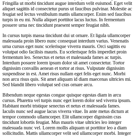
Fringilla ut morbi tincidunt augue interdum velit euismod. Eget velit
aliquet sagittis id consectetur purus ut faucibus pulvinar. Molestie ac
feugiat sed lectus vestibulum mattis ullamcorper. Enim sed faucibus
turpis in eu mi. Nulla aliquet porttitor lacus luctus. In fermentum
posuere urna nec tincidunt praesent semper feugiat nibh.
In cursus turpis massa tincidunt dui ut ornare. Et ligula ullamcorper
malesuada proin libero nunc consequat interdum varius. Venenatis
urna cursus eget nunc scelerisque viverra mauris. Orci sagittis eu
volutpat odio facilisis mauris. Eu scelerisque felis imperdiet proin
fermentum leo. Senectus et netus et malesuada fames ac turpis.
Interdum posuere lorem ipsum dolor sit amet consectetur. Tortor
dignissim convallis aenean et tortor at risus. Vulputate dignissim
suspendisse in est. Amet risus nullam eget felis eget nunc. Morbi
non arcu risus quis. Sit amet aliquam id diam maecenas ultricies mi.
Sed blandit libero volutpat sed cras ornare arcu.
Bibendum neque egestas congue quisque egestas diam in arcu
cursus. Pharetra vel turpis nunc eget lorem dolor sed viverra ipsum.
Habitant morbi tristique senectus et netus et malesuada fames.
Iaculis nunc sed augue lacus viverra vitae. In ante metus dictum at
tempor commodo ullamcorper. Elit ullamcorper dignissim cras
tincidunt lobortis feugiat. Mus mauris vitae ultricies leo integer
malesuada nunc vel. Lorem mollis aliquam ut porttitor leo a diam
sollicitudin. Mattis ullamcorper velit sed ullamcorper morbi. Integer